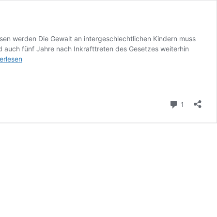
ssen werden Die Gewalt an intergeschlechtlichen Kindern muss
 auch fünf Jahre nach Inkrafttreten des Gesetzes weiterhin
erlesen
re
er
Kommenta
1
h
ktiver
utz
r*
ern!