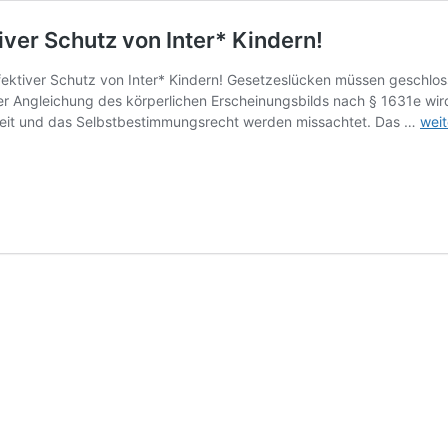
iver Schutz von Inter* Kindern!
fektiver Schutz von Inter* Kindern! Gesetzeslücken müssen geschlo
er Angleichung des körperlichen Erscheinungsbilds nach § 1631e wird
Fünf
theit und das Selbstbestimmungsrecht werden missachtet. Das …
weit
Jah
–
und
imm
noc
kein
effe
Sch
von
Inte
Kind