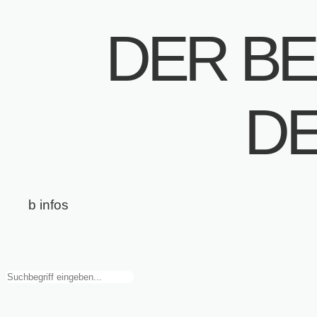
DER BEI
D
b infos
Suchen