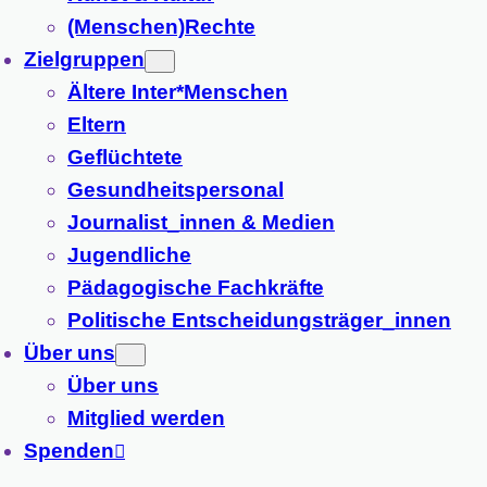
(Menschen)Rechte
Zielgruppen
Ältere Inter*Menschen
Eltern
Geflüchtete
Gesundheitspersonal
Journalist_innen & Medien
Jugendliche
Pädagogische Fachkräfte
Politische Entscheidungsträger_innen
Über uns
Über uns
Mitglied werden
Spenden