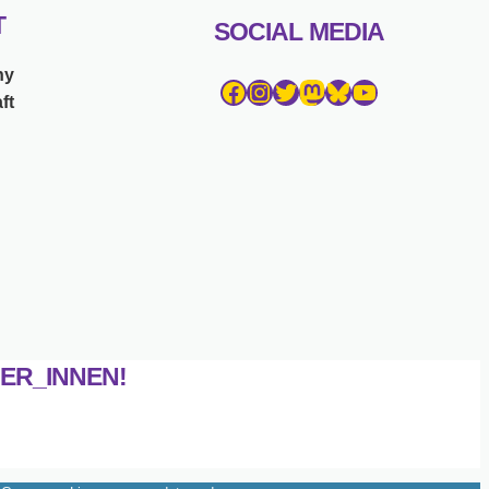
T
SOCIAL MEDIA
ny
Facebook
Instagram
Twitter
Mastodon
Bluesky
YouTube
ft
ER_INNEN!