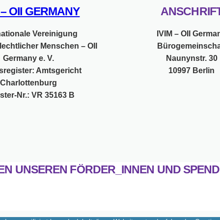
M – OII GERMANY
ANSCHRIF
nationale Vereinigung
IVIM – OII Germa
lechtlicher Menschen – OII
Bürogemeinscha
Germany e. V.
Naunynstr. 30
sregister: Amtsgericht
10997 Berlin
Charlottenburg
ster-Nr.: VR 35163 B
EN UNSEREN FÖRDER_INNEN UND SPEND