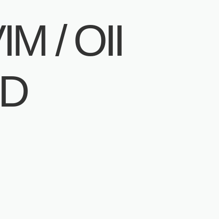
M / OII
D