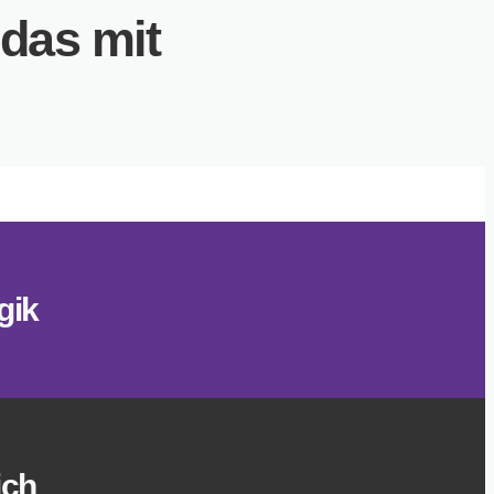
 das mit
gik
ich