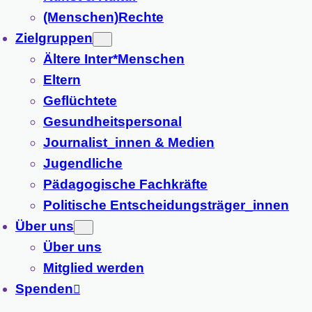
(Menschen)Rechte
Zielgruppen
Ältere Inter*Menschen
Eltern
Geflüchtete
Gesundheitspersonal
Journalist_innen & Medien
Jugendliche
Pädagogische Fachkräfte
Politische Entscheidungsträger_innen
Über uns
Über uns
Mitglied werden
Spenden