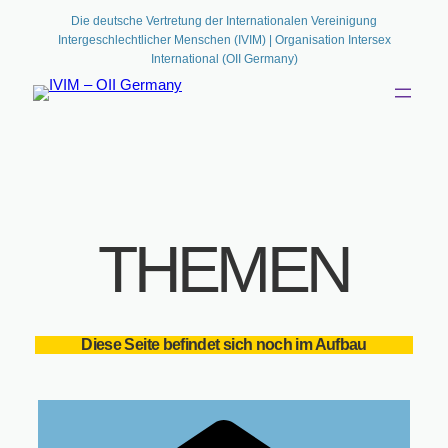
Zum
Die deutsche Vertretung der Internationalen Vereinigung
Intergeschlechtlicher Menschen (IVIM) | Organisation Intersex
Inhalt
International (OII Germany)
springen
THEMEN
Diese Seite befindet sich noch im Aufbau