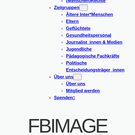
(Menschen)Rechte
Zielgruppen
Ältere Inter*Menschen
Eltern
Geflüchtete
Gesundheitspersonal
Journalist_innen & Medien
Jugendliche
Pädagogische Fachkräfte
Politische
Entscheidungsträger_innen
Über uns
Über uns
Mitglied werden
Spenden
FBIMAGE