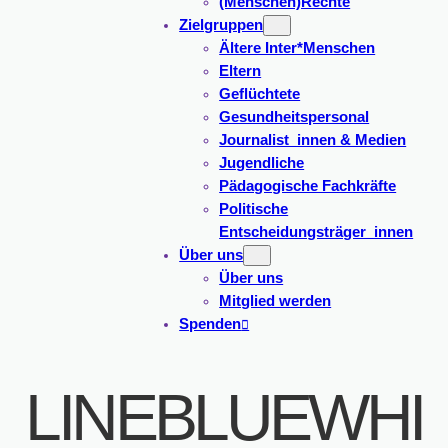
(Menschen)Rechte
Zielgruppen
Ältere Inter*Menschen
Eltern
Geflüchtete
Gesundheitspersonal
Journalist_innen & Medien
Jugendliche
Pädagogische Fachkräfte
Politische
Entscheidungsträger_innen
Über uns
Über uns
Mitglied werden
Spenden
LINEBLUEWHI