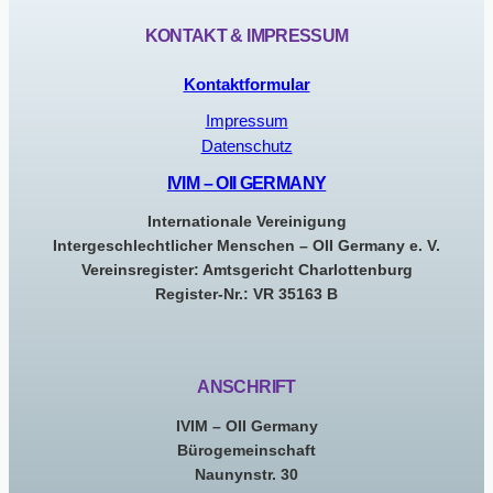
Geschlechts,
KONTAKT & IMPRESSUM
der
Geschlechtsidentität
Kontaktformular
und
des
Impressum
Geschlechtsausdrucks
Datenschutz
nun
IVIM – OII GERMANY
auf
Deutsch
Internationale Vereinigung
und
Intergeschlechtlicher Menschen – OII Germany e. V.
gedruckt
Vereinsregister: Amtsgericht Charlottenburg
kostenlos
Register-Nr.: VR 35163 B
erhältlich
ANSCHRIFT
IVIM – OII Germany
Bürogemeinschaft
Naunynstr. 30