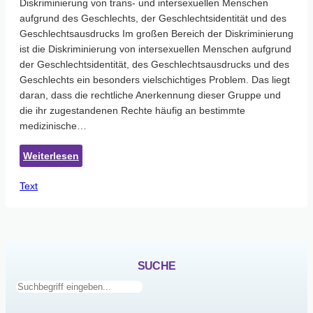
Diskriminierung von trans- und intersexuellen Menschen
aufgrund des Geschlechts, der Geschlechtsidentität und des
Geschlechtsausdrucks Im großen Bereich der Diskriminierung
ist die Diskriminierung von intersexuellen Menschen aufgrund
der Geschlechtsidentität, des Geschlechtsausdrucks und des
Geschlechts ein besonders vielschichtiges Problem. Das liegt
daran, dass die rechtliche Anerkennung dieser Gruppe und
die ihr zugestandenen Rechte häufig an bestimmte
medizinische…
:
Weiterlesen
Bericht
Text
zur
Diskriminierung
von
trans-
und
intersexuellen
SUCHE
Menschen
Suchen
aufgrund
des