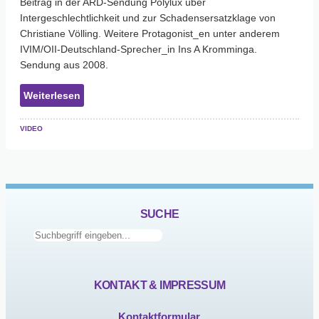
Beitrag in der ARD-Sendung Polylux über
Intergeschlechtlichkeit und zur Schadensersatzklage von
Christiane Völling. Weitere Protagonist_en unter anderem
IVIM/OII-Deutschland-Sprecher_in Ins A Kromminga.
Sendung aus 2008.
:
Weiterlesen
Inter*
bei
Video
Polylux
ARD
TV
SUCHE
Suchen
KONTAKT & IMPRESSUM
Kontaktformular