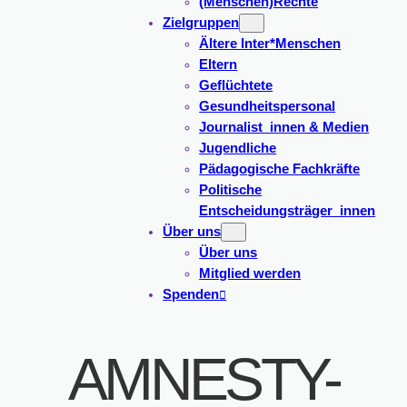
(Menschen)Rechte
Zielgruppen
Ältere Inter*Menschen
Eltern
Geflüchtete
Gesundheitspersonal
Journalist_innen & Medien
Jugendliche
Pädagogische Fachkräfte
Politische
Entscheidungsträger_innen
Über uns
Über uns
Mitglied werden
Spenden
AMNESTY-