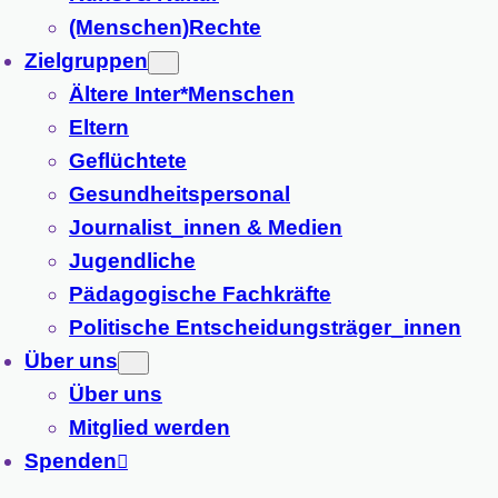
(Menschen)Rechte
Zielgruppen
Ältere Inter*Menschen
Eltern
Geflüchtete
Gesundheitspersonal
Journalist_innen & Medien
Jugendliche
Pädagogische Fachkräfte
Politische Entscheidungsträger_innen
Über uns
Über uns
Mitglied werden
Spenden