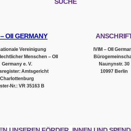
SUCHE
M – OII GERMANY
ANSCHRIF
nationale Vereinigung
IVIM – OII Germa
lechtlicher Menschen – OII
Bürogemeinscha
Germany e. V.
Naunynstr. 30
sregister: Amtsgericht
10997 Berlin
Charlottenburg
ster-Nr.: VR 35163 B
EN UNSEREN FÖRDER_INNEN UND SPEND