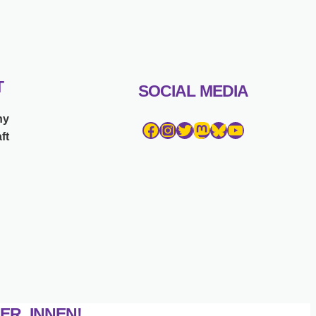
T
SOCIAL MEDIA
ny
Facebook
Instagram
Twitter
Mastodon
Bluesky
YouTube
ft
ER_INNEN!