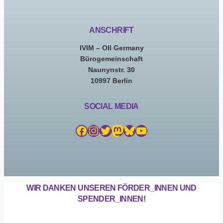
ANSCHRIFT
IVIM – OII Germany
Bürogemeinschaft
Naunynstr. 30
10997 Berlin
SOCIAL MEDIA
Facebook
Instagram
Twitter
Mastodon
Bluesky
YouTube
WIR DANKEN UNSEREN FÖRDER_INNEN UND
SPENDER_INNEN!