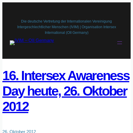
Zum
Inhalt
springen
Die deutsche Vertretung der Internationalen Vereinigung
Intergeschlechtlicher Menschen (IVIM) | Organisation Intersex
International (OII Germany)
16. Intersex Awareness
Day heute, 26. Oktober
2012
26. Oktober 2012