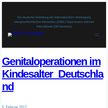
Zum
Inhalt
springen
Die deutsche Vertretung der Internationalen Vereinigung
Intergeschlechtlicher Menschen (IVIM) | Organisation Intersex
International (OII Germany)
Genitaloperationen im
Kindesalter_Deutschla
nd
5. Februar 2017