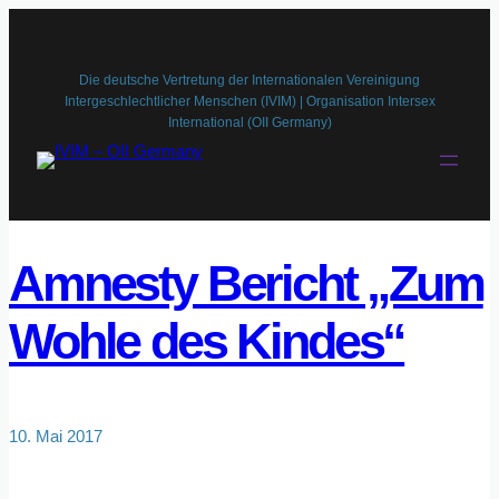
Zum
Inhalt
springen
Die deutsche Vertretung der Internationalen Vereinigung
Intergeschlechtlicher Menschen (IVIM) | Organisation Intersex
International (OII Germany)
Amnesty Bericht „Zum
Wohle des Kindes“
10. Mai 2017