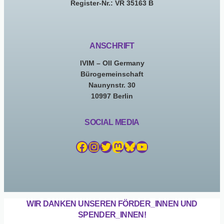
Register-Nr.: VR 35163 B
ANSCHRIFT
IVIM – OII Germany
Bürogemeinschaft
Naunynstr. 30
10997 Berlin
SOCIAL MEDIA
Facebook
Instagram
Twitter
Mastodon
Bluesky
YouTube
WIR DANKEN UNSEREN FÖRDER_INNEN UND
SPENDER_INNEN!