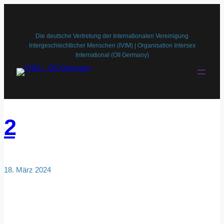
Zum
Inhalt
springen
Die deutsche Vertretung der Internationalen Vereinigung
Intergeschlechtlicher Menschen (IVIM) | Organisation Intersex
International (OII Germany)
2
18. März 2024