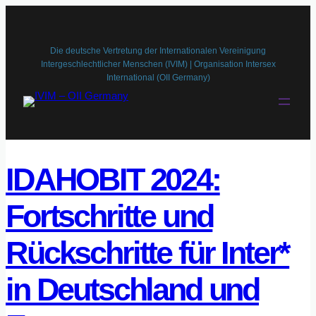
Zum
Inhalt
springen
Die deutsche Vertretung der Internationalen Vereinigung
Intergeschlechtlicher Menschen (IVIM) | Organisation Intersex
International (OII Germany)
IDAHOBIT 2024:
Fortschritte und
Rückschritte für Inter*
in Deutschland und