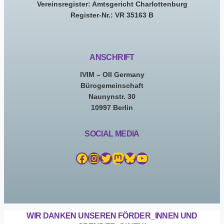
Vereinsregister: Amtsgericht Charlottenburg
Register-Nr.: VR 35163 B
ANSCHRIFT
IVIM – OII Germany
Bürogemeinschaft
Naunynstr. 30
10997 Berlin
SOCIAL MEDIA
Facebook
Instagram
Twitter
Mastodon
Bluesky
YouTube
WIR DANKEN UNSEREN FÖRDER_INNEN UND