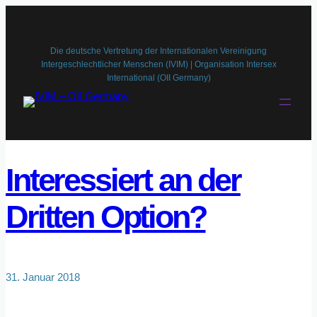
Zum
Inhalt
springen
Die deutsche Vertretung der Internationalen Vereinigung
Intergeschlechtlicher Menschen (IVIM) | Organisation Intersex
International (OII Germany)
Interessiert an der
Dritten Option?
31. Januar 2018