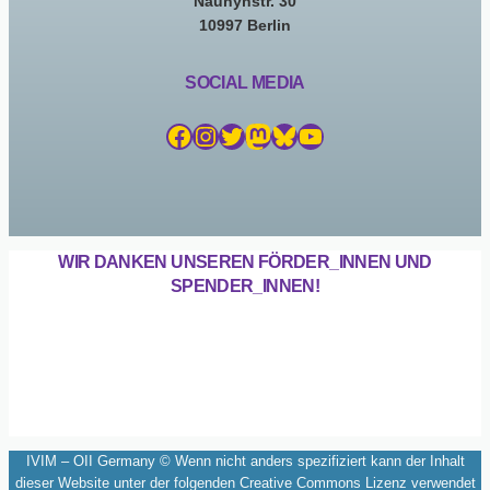
Naunynstr. 30
10997 Berlin
SOCIAL MEDIA
Facebook
Instagram
Twitter
Mastodon
Bluesky
YouTube
WIR DANKEN UNSEREN FÖRDER_INNEN UND
SPENDER_INNEN!
IVIM – OII Germany © Wenn nicht anders spezifiziert kann der Inhalt
dieser Website unter der folgenden Creative Commons Lizenz verwendet