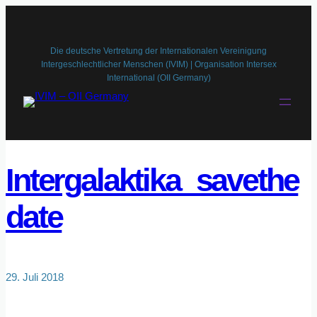
Zum
Inhalt
springen
Die deutsche Vertretung der Internationalen Vereinigung
Intergeschlechtlicher Menschen (IVIM) | Organisation Intersex
International (OII Germany)
Intergalaktika_savethe
date
29. Juli 2018