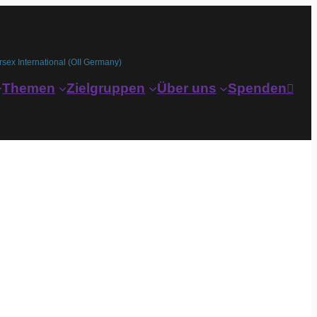
rsex International (OII Germany)
Themen
Zielgruppen
Über uns
Spenden