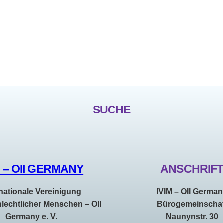
SUCHE
M – OII GERMANY
ANSCHRIF
rnationale Vereinigung
IVIM – OII Germa
hlechtlicher Menschen – OII
Bürogemeinschaf
Germany e. V.
Naunynstr. 30