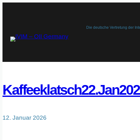
Zum
Inhalt
springen
Die deutsche Vertretung der Int
Kaffeeklatsch22.Jan20
12. Januar 2026