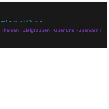
rsex International (OII Germany)
Themen
Zielgruppen
Über uns
Spenden