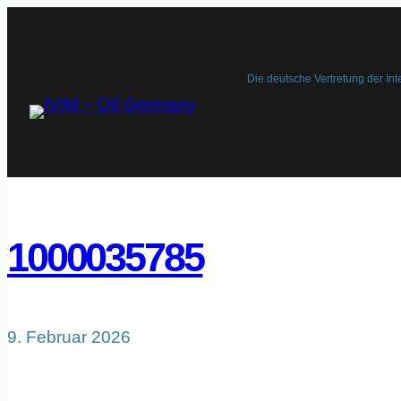
Zum
Inhalt
springen
Die deutsche Vertretung der Int
1000035785
9. Februar 2026