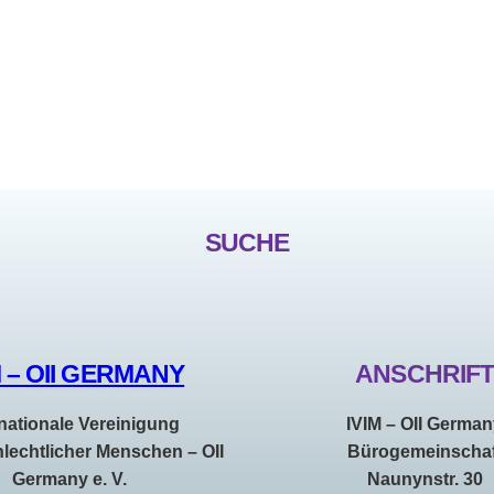
SUCHE
M – OII GERMANY
ANSCHRIF
rnationale Vereinigung
IVIM – OII Germa
hlechtlicher Menschen – OII
Bürogemeinschaf
Germany e. V.
Naunynstr. 30