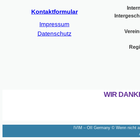
Inter
Kontaktformular
Intergesch
Impressum
Verein
Datenschutz
Regi
WIR DANK
IVIM – OII Germany © Wenn nicht and