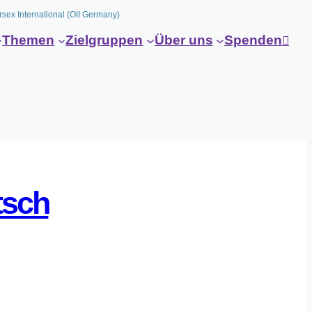
rsex International (OII Germany)
Themen
Zielgruppen
Über uns
Spenden
tsch