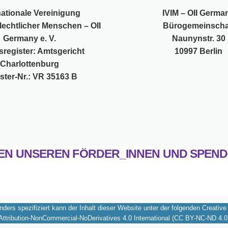
nationale Vereinigung
IVIM – OII Germa
lechtlicher Menschen – OII
Bürogemeinscha
Germany e. V.
Naunynstr. 30
sregister: Amtsgericht
10997 Berlin
Charlottenburg
ster-Nr.: VR 35163 B
EN UNSEREN FÖRDER_INNEN UND SPEND
ers spezifiziert kann der Inhalt dieser Website unter der folgenden Creat
Attribution-NonCommercial-NoDerivatives 4.0 International (CC BY-NC-ND 4.0