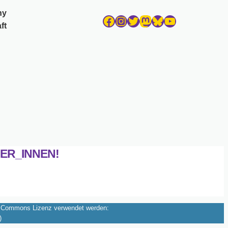
ny
Facebook
Instagram
Twitter
Mastodon
Bluesky
YouTube
ft
ER_INNEN!
ive Commons Lizenz verwendet werden:
)