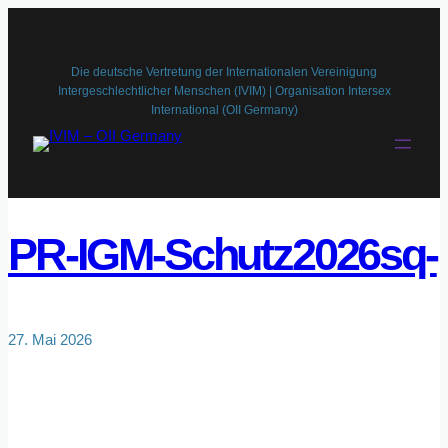
Zum
Inhalt
springen
Die deutsche Vertretung der Internationalen Vereinigung
Intergeschlechtlicher Menschen (IVIM) | Organisation Intersex
International (OII Germany)
PR-IGM-Schutz2026sq-
27. Mai 2026