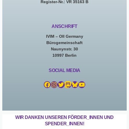
Register-Nr.: VR 35163 B
ANSCHRIFT
IVIM – OII Germany
Bürogemeinschaft
Naunynstr. 30
10997 Berlin
SOCIAL MEDIA
Facebook
Instagram
Twitter
Mastodon
Bluesky
YouTube
WIR DANKEN UNSEREN FÖRDER_INNEN UND
SPENDER_INNEN!