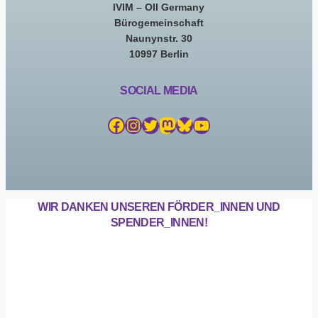
IVIM – OII Germany
Bürogemeinschaft
Naunynstr. 30
10997 Berlin
SOCIAL MEDIA
Facebook
Instagram
Twitter
Mastodon
Bluesky
YouTube
WIR DANKEN UNSEREN FÖRDER_INNEN UND
SPENDER_INNEN!