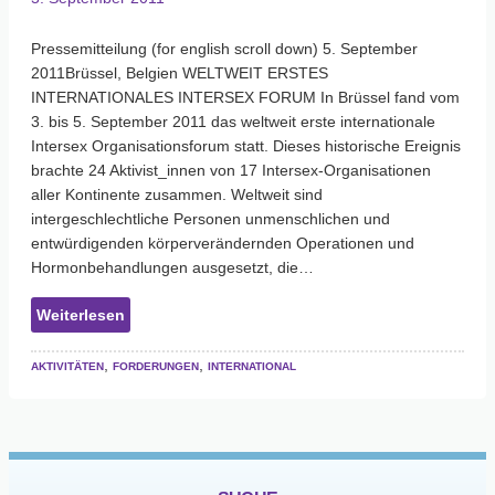
Pressemitteilung (for english scroll down) 5. September
2011Brüssel, Belgien WELTWEIT ERSTES
INTERNATIONALES INTERSEX FORUM In Brüssel fand vom
3. bis 5. September 2011 das weltweit erste internationale
Intersex Organisationsforum statt. Dieses historische Ereignis
brachte 24 Aktivist_innen von 17 Intersex-Organisationen
aller Kontinente zusammen. Weltweit sind
intergeschlechtliche Personen unmenschlichen und
entwürdigenden körperverändernden Operationen und
Hormonbehandlungen ausgesetzt, die…
:
Weiterlesen
Internationales
Intersex
Aktivitäten
, 
Forderungen
, 
International
Organisation
Forum
in
Brüssel
2011