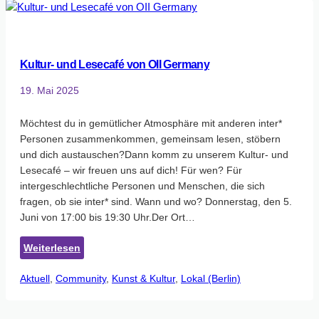
Kultur- und Lesecafé von OII Germany
19. Mai 2025
Möchtest du in gemütlicher Atmosphäre mit anderen inter*
Personen zusammenkommen, gemeinsam lesen, stöbern
und dich austauschen?Dann komm zu unserem Kultur- und
Lesecafé – wir freuen uns auf dich! Für wen? Für
intergeschlechtliche Personen und Menschen, die sich
fragen, ob sie inter* sind. Wann und wo? Donnerstag, den 5.
Juni von 17:00 bis 19:30 Uhr.Der Ort…
:
Weiterlesen
Kultur-
Aktuell
, 
Community
und
, 
Kunst & Kultur
, 
Lokal (Berlin)
Lesecafé
von