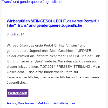
Wir begrüßen MEIN GESCHLECHT, das erste Portal für
Inter*, Trans* und genderqueere Jugendliche
8. Juli 2014
Wir begrüßen das erste Portal für Inter*, Trans* und
genderqueere Jugendliche „Mein Geschlecht“ UPDATE:
Leider existiert die Platform nicht mehr. Die URL und der Link
führt nun zu einer „fake“ website. Wir raten stark davon ab,
diesen link zu öffnen. 7.07.2014 PRESSEMITTEILUNG „Mein
Geschlecht“ – das erste bundesweite Portal für
transgeschlechtliche, intergeschlechtliche und genderqueere
Jugendliche…
:
Weiterlesen
Wir
Archiv
, 
Bundesweit
begrüßen
, 
Meldung
, 
Selbsthilfe
, 
Text