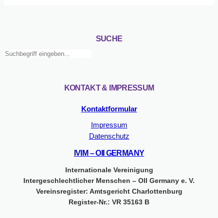
MEIN
GESCHLECHT,
das
erste
SUCHE
Portal
Suchen
für
Inter*,
Trans*
und
KONTAKT & IMPRESSUM
genderqueere
Jugendliche
Kontaktformular
Impressum
Datenschutz
IVIM – OII GERMANY
Internationale Vereinigung
Intergeschlechtlicher Menschen – OII Germany e. V.
Vereinsregister: Amtsgericht Charlottenburg
Register-Nr.: VR 35163 B