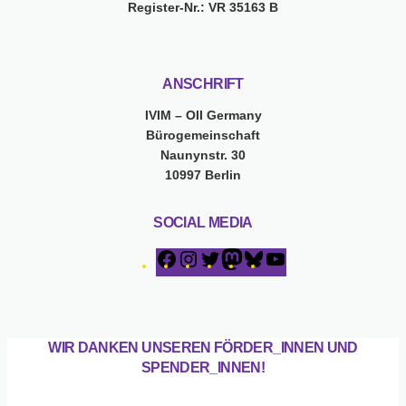
Register-Nr.: VR 35163 B
ANSCHRIFT
IVIM – OII Germany
Bürogemeinschaft
Naunynstr. 30
10997 Berlin
SOCIAL MEDIA
F
I
T
M
B
Y
a
n
w
a
l
o
c
s
i
s
u
u
e
t
t
t
e
T
b
a
t
o
s
u
WIR DANKEN UNSEREN FÖRDER_INNEN UND
o
g
e
d
k
b
SPENDER_INNEN!
o
r
r
o
y
e
k
a
n