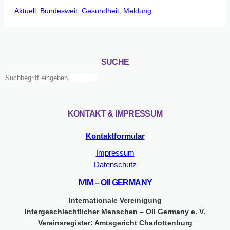
Aktuell
, 
Bundesweit
uneingewilligte
, 
Gesundheit
, 
Meldung
Genitaloperationen
an
intergeschlechtlichen
Kindern
SUCHE
in
Suchen
Deutschland
–
Follow
Up-
KONTAKT & IMPRESSUM
Studie
zur
Kontaktformular
Entwicklung
Impressum
der
Datenschutz
OP-
Zahlen
IVIM – OII GERMANY
erschienen
Internationale Vereinigung
Intergeschlechtlicher Menschen – OII Germany e. V.
Vereinsregister: Amtsgericht Charlottenburg