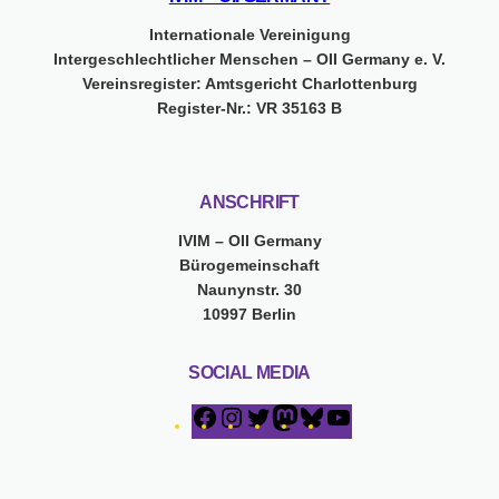
Internationale Vereinigung
Intergeschlechtlicher Menschen – OII Germany e. V.
Vereinsregister: Amtsgericht Charlottenburg
Register-Nr.: VR 35163 B
ANSCHRIFT
IVIM – OII Germany
Bürogemeinschaft
Naunynstr. 30
10997 Berlin
SOCIAL MEDIA
F
I
T
M
B
Y
a
n
w
a
l
o
c
s
i
s
u
u
e
t
t
t
e
T