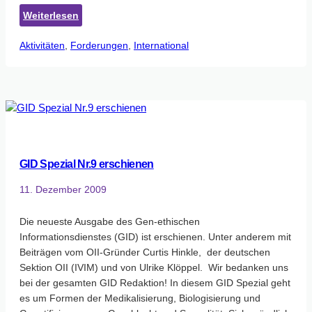
:
Weiterlesen
Internationales
Aktivitäten
, 
Forderungen
Intersex
, 
International
Organisation
Forum
in
Brüssel
2011
GID Spezial Nr.9 erschienen
11. Dezember 2009
Die neueste Ausgabe des Gen-ethischen
Informationsdienstes (GID) ist erschienen. Unter anderem mit
Beiträgen vom OII-Gründer Curtis Hinkle, der deutschen
Sektion OII (IVIM) und von Ulrike Klöppel. Wir bedanken uns
bei der gesamten GID Redaktion! In diesem GID Spezial geht
es um Formen der Medikalisierung, Biologisierung und