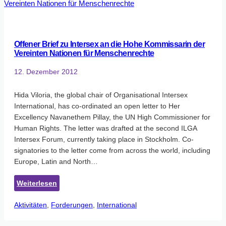
Offener Brief zu Intersex an die Hohe Kommissarin der
Vereinten Nationen für Menschenrechte
12. Dezember 2012
Hida Viloria, the global chair of Organisational Intersex
International, has co-ordinated an open letter to Her
Excellency Navanethem Pillay, the UN High Commissioner for
Human Rights. The letter was drafted at the second ILGA
Intersex Forum, currently taking place in Stockholm. Co-
signatories to the letter come from across the world, including
Europe, Latin and North…
:
Weiterlesen
Offener
Aktivitäten
, 
Forderungen
Brief
, 
International
zu