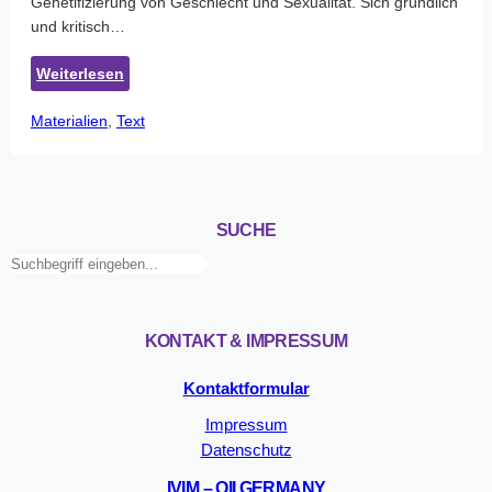
Genetifizierung von Geschlecht und Sexualität. Sich gründlich
und kritisch…
:
Weiterlesen
GID
Materialien
, 
Text
Spezial
Nr.9
erschienen
SUCHE
Suchen
KONTAKT & IMPRESSUM
Kontaktformular
Impressum
Datenschutz
IVIM – OII GERMANY