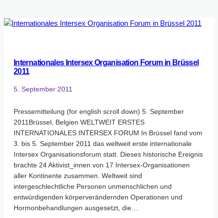
Intersex
an
die
Hohe
Kommissarin
der
Internationales Intersex Organisation Forum in Brüssel
Vereinten
2011
Nationen
für
5. September 2011
Menschenrechte
Pressemitteilung (for english scroll down) 5. September
2011Brüssel, Belgien WELTWEIT ERSTES
INTERNATIONALES INTERSEX FORUM In Brüssel fand vom
3. bis 5. September 2011 das weltweit erste internationale
Intersex Organisationsforum statt. Dieses historische Ereignis
brachte 24 Aktivist_innen von 17 Intersex-Organisationen
aller Kontinente zusammen. Weltweit sind
intergeschlechtliche Personen unmenschlichen und
entwürdigenden körperverändernden Operationen und
Hormonbehandlungen ausgesetzt, die…