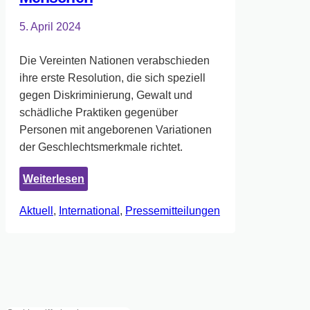
5. April 2024
Die Vereinten Nationen verabschieden
ihre erste Resolution, die sich speziell
gegen Diskriminierung, Gewalt und
schädliche Praktiken gegenüber
Personen mit angeborenen Variationen
der Geschlechtsmerkmale richtet.
:
Weiterlesen
Vereinte
Aktuell
, 
International
, 
Pressemitteilungen
Nationen
befassen
sich
in
einer
bahnbrechenden