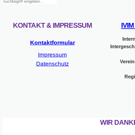
Suchen
Resolution
mit
den
KONTAKT & IMPRESSUM
IVI
Menschenrechten
von
Inter
intergeschlechtlichen
Kontaktformular
Intergesch
Menschen
Impressum
Verein
Datenschutz
Regi
WIR DANK