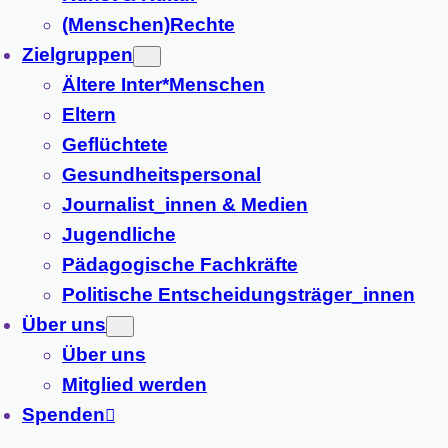
(Menschen)Rechte
Zielgruppen
Ältere Inter*Menschen
Eltern
Geflüchtete
Gesundheitspersonal
Journalist_innen & Medien
Jugendliche
Pädagogische Fachkräfte
Politische Entscheidungsträger_innen
Über uns
Über uns
Mitglied werden
Spenden