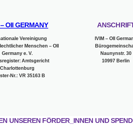
M – OII GERMANY
ANSCHRIF
nationale Vereinigung
IVIM – OII Germa
lechtlicher Menschen – OII
Bürogemeinscha
Germany e. V.
Naunynstr. 30
sregister: Amtsgericht
10997 Berlin
Charlottenburg
ster-Nr.: VR 35163 B
EN UNSEREN FÖRDER_INNEN UND SPEND