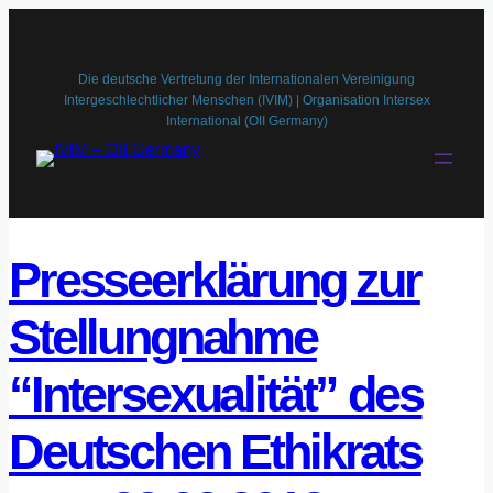
Zum
Inhalt
springen
Die deutsche Vertretung der Internationalen Vereinigung
Intergeschlechtlicher Menschen (IVIM) | Organisation Intersex
International (OII Germany)
Presseerklärung zur
Stellungnahme
“Intersexualität” des
Deutschen Ethikrats