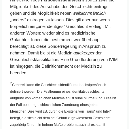
Hinsichtlich des
Personenstandsrecht
soll es zwar die
Möglichkeit des Aufschubs des Geschlechtseintrags
geben und die Möglichkeit neben
weiblich/männlich
„anders“ eintragen zu lassen. Dies gilt aber nur, wenn
körperlich ein „uneindeutiges“ Geschlecht vorliegt. Mit
anderen Worten: wieder sind es medizinische
Gutachter_Innen, die bestimmen, wer überhaupt
berechtigt ist, diese Sonderregelung in Anspruch zu
nehmen. Damit bleibt die Medizin
gatekeeper
der
Geschlechtsklassifikation. Eine Grundforderung von IVIM
ist hingegen, die Definitionsmacht der Medizin zu
beenden.
2
Generell kann die Geschlechtsidentität nur höchstpersönlich
definiert werden. Die Festlegung eines Identitätsgeschlechts
aufgrund von körperlichen Merkmalen ist reine Mutmaßung. Dies ist
der Fall bei der geschlechtlichen Zuordnung eines jeden
Menschen.Dies wird zB. durch die Existenz von Trans* und Inter*
belegt, die sich nicht dem bei Geburt zugewiesenem Geschlecht
zugehörig fühlen. In hohem Maße problematisch ist es, damit