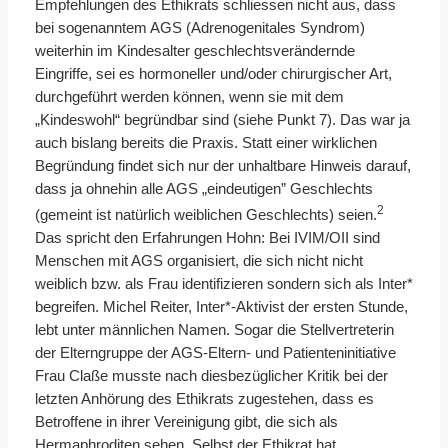
Empfehlungen des Ethikrats schliessen nicht aus, dass
bei sogenanntem AGS (Adrenogenitales Syndrom)
weiterhin im Kindesalter geschlechtsverändernde
Eingriffe, sei es hormoneller und/oder chirurgischer Art,
durchgeführt werden können, wenn sie mit dem
„Kindeswohl“ begründbar sind (siehe Punkt 7). Das war ja
auch bislang bereits die Praxis. Statt einer wirklichen
Begründung findet sich nur der unhaltbare Hinweis darauf,
dass ja ohnehin alle AGS „eindeutigen” Geschlechts
2
(gemeint ist natürlich weiblichen Geschlechts) seien.
Das spricht den Erfahrungen Hohn: Bei IVIM/OII sind
Menschen mit AGS organisiert, die sich nicht nicht
weiblich bzw. als Frau identifizieren sondern sich als Inter*
begreifen. Michel Reiter, Inter*-Aktivist der ersten Stunde,
lebt unter männlichen Namen. Sogar die Stellvertreterin
der Elterngruppe der AGS-Eltern- und Patienteninitiative
Frau Claße musste nach diesbezüglicher Kritik bei der
letzten Anhörung des Ethikrats zugestehen, dass es
Betroffene in ihrer Vereinigung gibt, die sich als
Hermaphroditen sehen. Selbst der Ethikrat hat