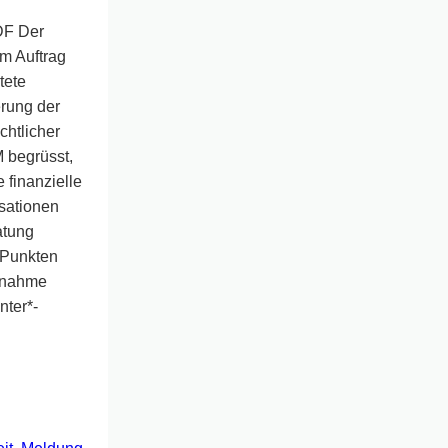
DF Der
im Auftrag
tete
rung der
chtlicher
M begrüsst,
e finanzielle
isationen
atung
 Punkten
ngnahme
nter*-
ng