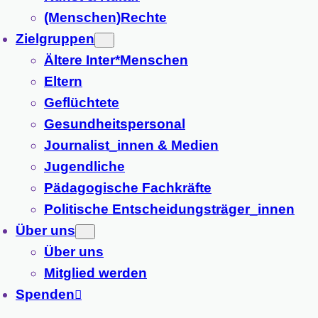
(Menschen)Rechte
Zielgruppen
Ältere Inter*Menschen
Eltern
Geflüchtete
Gesundheitspersonal
Journalist_innen & Medien
Jugendliche
Pädagogische Fachkräfte
Politische Entscheidungsträger_innen
Über uns
Über uns
Mitglied werden
Spenden