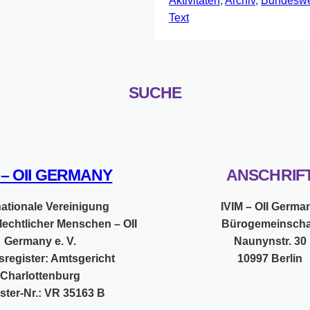
Aktivitäten
, 
Archiv
, 
Bundeswe
deren
zur
Text
Folgen:
Stellungnahm
Fakten
“Intersexualitä
und
des
Erfahrungen
Deutschen
Ethikrats
SUCHE
vom
23.02.2012
M – OII GERMANY
ANSCHRIF
nationale Vereinigung
IVIM – OII Germa
lechtlicher Menschen – OII
Bürogemeinscha
Germany e. V.
Naunynstr. 30
sregister: Amtsgericht
10997 Berlin
Charlottenburg
ster-Nr.: VR 35163 B