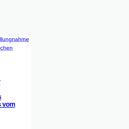
r
s
s vom