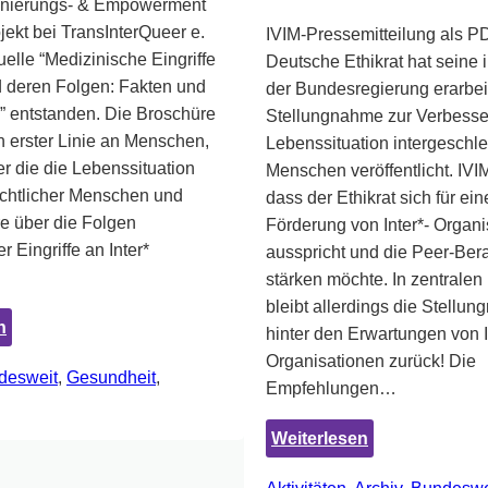
inierungs- & Empowerment
ojekt bei TransInterQueer e.
IVIM-Pressemitteilung als P
tuelle “Medizinische Eingriffe
Deutsche Ethikrat hat seine 
d deren Folgen: Fakten und
der Bundesregierung erarbei
” entstanden. Die Broschüre
Stellungnahme zur Verbesse
 in erster Linie an Menschen,
Lebenssituation intergeschle
r die die Lebenssituation
Menschen veröffentlicht. IVI
echtlicher Menschen und
dass der Ethikrat sich für ein
e über die Folgen
Förderung von Inter*- Organ
r Eingriffe an Inter*
ausspricht und die Peer-Ber
stärken möchte. In zentralen
bleibt allerdings die Stellu
:
n
hinter den Erwartungen von I
Medizinische
Organisationen zurück! Die
desweit
, 
Gesundheit
, 
Eingriffe
Empfehlungen…
an
Inter*
:
Weiterlesen
und
Presseerkläru