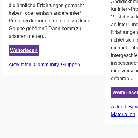
Andidiskrim
die ähnliche Erfahrungen gemacht
für Inter*-Pr
haben, oder einfach andere inter*
V. ist die ak
Personen kennenlernen, die zu deiner
an Inter* un
Gruppe gehören? Dann komm zu
Erfahrungen
unserem neuen…
richtet sich
die mehr übe
:
Weiterlesen
intergeschl
Neues
insbesonder
Aktivitäten
, 
Community
, 
Gruppen
Gruppenangebot
medizinische
erfahren…
Weiterlese
Aktuell
, 
Bun
Materialien