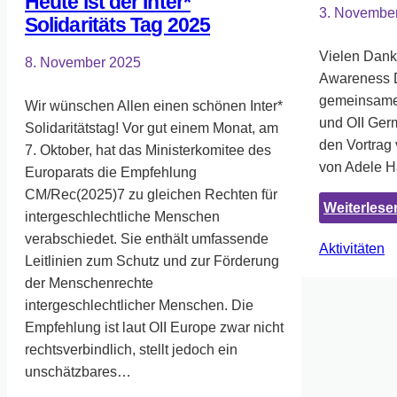
Heute ist der Inter*
3. Novembe
Solidaritäts Tag 2025
Vielen Dank 
8. November 2025
Awareness D
gemeinsamen
Wir wünschen Allen einen schönen Inter*
und OII Ge
Solidaritätstag! Vor gut einem Monat, am
den Vortrag
7. Oktober, hat das Ministerkomitee des
von Adele H
Europarats die Empfehlung
CM/Rec(2025)7 zu gleichen Rechten für
Weiterlese
intergeschlechtliche Menschen
verabschiedet. Sie enthält umfassende
Aktivitäten
Leitlinien zum Schutz und zur Förderung
der Menschenrechte
intergeschlechtlicher Menschen. Die
Empfehlung ist laut OII Europe zwar nicht
rechtsverbindlich, stellt jedoch ein
unschätzbares…