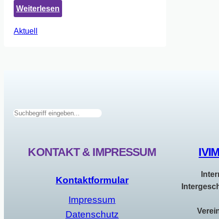
:
Weiterlesen
Heute
Aktuell
ist
der
Inter*
Solidaritäts
Tag
2025
Suchen
KONTAKT & IMPRESSUM
IVI
Inte
Kontaktformular
Intergesc
Impressum
Verei
Datenschutz