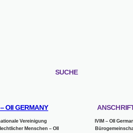
SUCHE
M – OII GERMANY
ANSCHRIF
nationale Vereinigung
IVIM – OII Germa
lechtlicher Menschen – OII
Bürogemeinscha