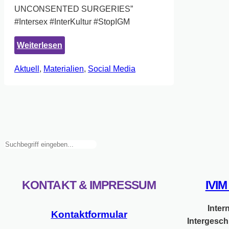
UNCONSENTED SURGERIES”
#Intersex #InterKultur #StopIGM
:
Weiterlesen
Neue
Aktuell
, 
Materialien
, 
Social Media
Postkarten
und
Sticker
Suchen
KONTAKT & IMPRESSUM
IVI
Inter
Kontaktformular
Intergesch