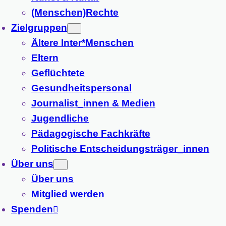
(Menschen)Rechte
Zielgruppen
Ältere Inter*Menschen
Eltern
Geflüchtete
Gesundheitspersonal
Journalist_innen & Medien
Jugendliche
Pädagogische Fachkräfte
Politische Entscheidungsträger_innen
Über uns
Über uns
Mitglied werden
Spenden