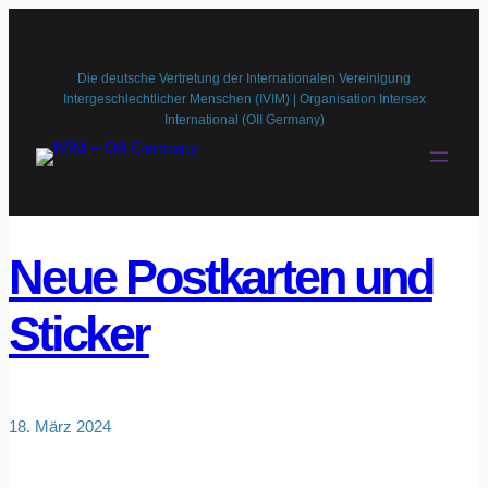
Zum
Inhalt
springen
Die deutsche Vertretung der Internationalen Vereinigung
Intergeschlechtlicher Menschen (IVIM) | Organisation Intersex
International (OII Germany)
Neue Postkarten und
Sticker
18. März 2024