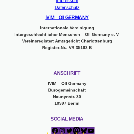
Impressum
Datenschutz
IVIM – OII GERMANY
Internationale Vereinigung
Intergeschlechtlicher Menschen – OII Germany e. V.
Vereinsregister: Amtsgericht Charlottenburg
Register-Nr.: VR 35163 B
ANSCHRIFT
IVIM – OII Germany
Bürogemeinschaft
Naunynstr. 30
10997 Berlin
SOCIAL MEDIA
F
I
T
M
B
Y