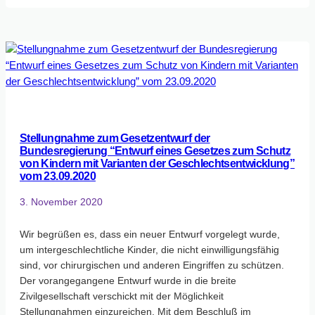
–
und
immer
noch
kein
effektiver
Schutz
von
Inter*
Stellungnahme zum Gesetzentwurf der
Kindern!
Bundesregierung “Entwurf eines Gesetzes zum Schutz
von Kindern mit Varianten der Geschlechtsentwicklung”
vom 23.09.2020
3. November 2020
Wir begrüßen es, dass ein neuer Entwurf vorgelegt wurde,
um intergeschlechtliche Kinder, die nicht einwilligungsfähig
sind, vor chirurgischen und anderen Eingriffen zu schützen.
Der vorangegangene Entwurf wurde in die breite
Zivilgesellschaft verschickt mit der Möglichkeit
Stellungnahmen einzureichen. Mit dem Beschluß im