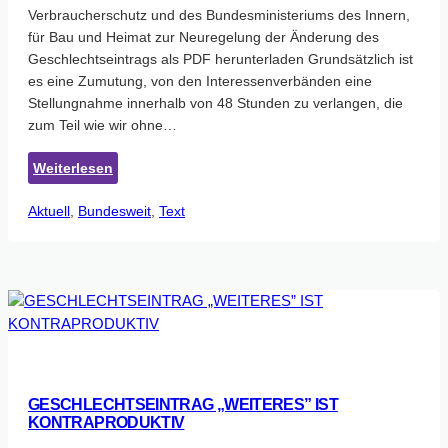
vom
Verbraucherschutz und des Bundesministeriums des Innern,
23.09.2020
für Bau und Heimat zur Neuregelung der Änderung des
Geschlechtseintrags als PDF herunterladen Grundsätzlich ist
es eine Zumutung, von den Interessenverbänden eine
Stellungnahme innerhalb von 48 Stunden zu verlangen, die
zum Teil wie wir ohne…
:
Weiterlesen
Stellungnahme
Aktuell
, 
Bundesweit
zum
, 
Text
Gesetzentwurf
BMJV
&
BMI
zur
Neuregelung
der
Änderung
GESCHLECHTSEINTRAG „WEITERES” IST
des
KONTRAPRODUKTIV
Geschlechtseintrags