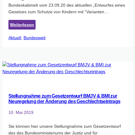
Bundeskabinett vom 23.09.20 des aktuellen „Entwurfes eines
Gesetzes zum Schutze von Kindern mit “Varianten…
:
Weiterlesen
Stellungnahme
Aktuell
, 
Bundesweit
zum
Gesetzentwurf
der
Bundesregierung
“Entwurf
eines
Gesetzes
zum
Schutz
Stellungnahme zum Gesetzentwurf BMJV & BMI zur
von
Neuregelung der Änderung des Geschlechtseintrags
Kindern
mit
10. Mai 2019
Varianten
der
Sie können hier unsere Stellungnahme zum Gesetzentwurf
Geschlechtsentwicklung”
des des Bundesministeriums der Justiz und für