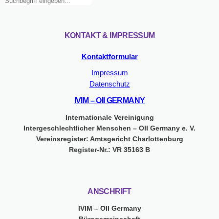
Suchen
für
Selbstbestimmung
und
Menschenrechte
KONTAKT & IMPRESSUM
von
Inter*
Kontaktformular
(und
Impressum
Trans*)
Datenschutz
IVIM – OII GERMANY
Internationale Vereinigung
Intergeschlechtlicher Menschen – OII Germany e. V.
Vereinsregister: Amtsgericht Charlottenburg
Register-Nr.: VR 35163 B
ANSCHRIFT
IVIM – OII Germany
Bürogemeinschaft