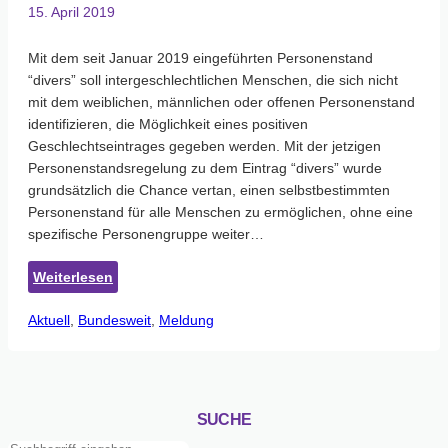
15. April 2019
Mit dem seit Januar 2019 eingeführten Personenstand
“divers” soll intergeschlechtlichen Menschen, die sich nicht
mit dem weiblichen, männlichen oder offenen Personenstand
identifizieren, die Möglichkeit eines positiven
Geschlechtseintrages gegeben werden. Mit der jetzigen
Personenstandsregelung zu dem Eintrag “divers” wurde
grundsätzlich die Chance vertan, einen selbstbestimmten
Personenstand für alle Menschen zu ermöglichen, ohne eine
spezifische Personengruppe weiter…
:
Weiterlesen
“Variante
Aktuell
, 
Bundesweit
der
, 
Meldung
Geschlechtsentwicklung”:
Ein
Keil
im
SUCHE
Kampf