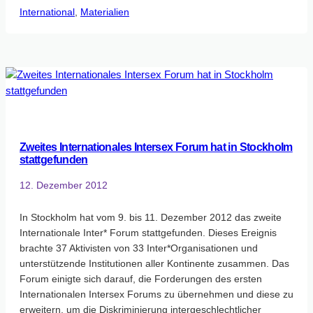
International
, 
Generalsekretär
Materialien
der
Vereinten
Nationen,
Ban
Ki-
moon,
setzt
sich
Zweites Internationales Intersex Forum hat in Stockholm
für
stattgefunden
die
Menschenrechte
12. Dezember 2012
auch
von
In Stockholm hat vom 9. bis 11. Dezember 2012 das zweite
Inter*
Internationale Inter* Forum stattgefunden. Dieses Ereignis
ein!
brachte 37 Aktivisten von 33 Inter*Organisationen und
unterstützende Institutionen aller Kontinente zusammen. Das
Forum einigte sich darauf, die Forderungen des ersten
Internationalen Intersex Forums zu übernehmen und diese zu
erweitern, um die Diskriminierung intergeschlechtlicher