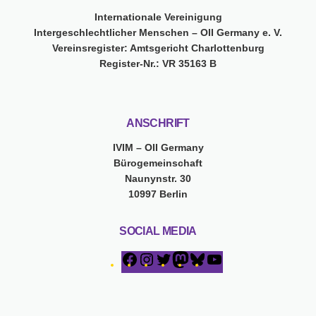
Internationale Vereinigung
Intergeschlechtlicher Menschen – OII Germany e. V.
Vereinsregister: Amtsgericht Charlottenburg
Register-Nr.: VR 35163 B
ANSCHRIFT
IVIM – OII Germany
Bürogemeinschaft
Naunynstr. 30
10997 Berlin
SOCIAL MEDIA
F
I
T
M
B
Y
a
n
w
a
l
o
c
s
i
s
u
u
e
t
t
t
e
T