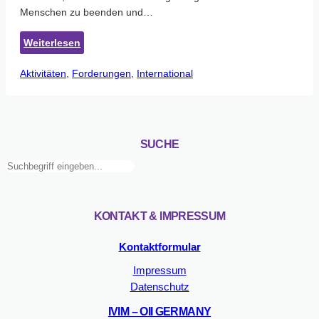
Menschen zu beenden und…
:
Weiterlesen
Zweites
Aktivitäten
, 
Forderungen
Internationales
, 
International
Intersex
Forum
hat
in
SUCHE
Stockholm
Suchen
stattgefunden
KONTAKT & IMPRESSUM
Kontaktformular
Impressum
Datenschutz
IVIM – OII GERMANY