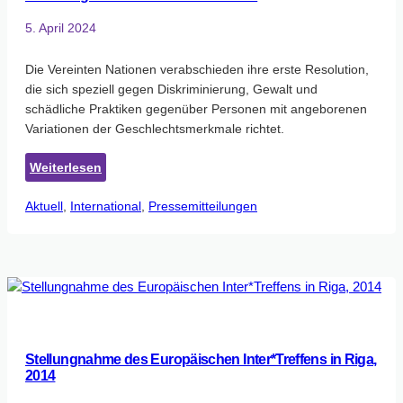
5. April 2024
Die Vereinten Nationen verabschieden ihre erste Resolution,
die sich speziell gegen Diskriminierung, Gewalt und
schädliche Praktiken gegenüber Personen mit angeborenen
Variationen der Geschlechtsmerkmale richtet.
:
Weiterlesen
Vereinte
Aktuell
, 
International
Nationen
, 
Pressemitteilungen
befassen
sich
in
einer
bahnbrechenden
Resolution
mit
Stellungnahme des Europäischen Inter*Treffens in Riga,
den
2014
Menschenrechten