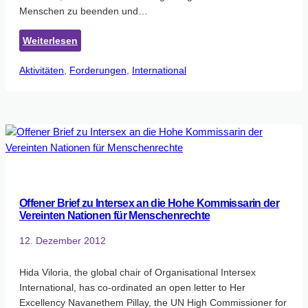
Menschen zu beenden und…
:
Weiterlesen
Zweites
Aktivitäten
, 
Forderungen
Internationales
, 
International
Intersex
Forum
hat
in
Stockholm
stattgefunden
Offener Brief zu Intersex an die Hohe Kommissarin der
Vereinten Nationen für Menschenrechte
12. Dezember 2012
Hida Viloria, the global chair of Organisational Intersex
International, has co-ordinated an open letter to Her
Excellency Navanethem Pillay, the UN High Commissioner for