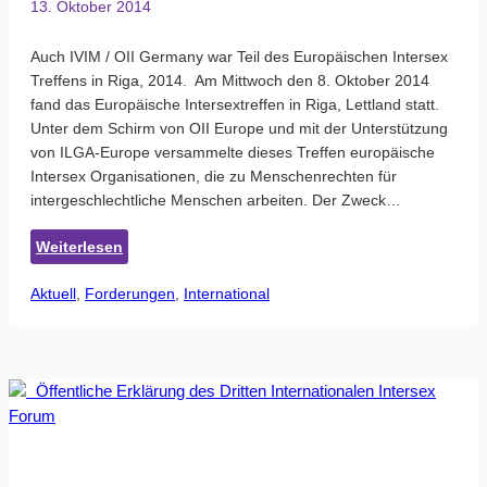
von
13. Oktober 2014
intergeschlechtlichen
Menschen
Auch IVIM / OII Germany war Teil des Europäischen Intersex
Treffens in Riga, 2014. Am Mittwoch den 8. Oktober 2014
fand das Europäische Intersextreffen in Riga, Lettland statt.
Unter dem Schirm von OII Europe und mit der Unterstützung
von ILGA-Europe versammelte dieses Treffen europäische
Intersex Organisationen, die zu Menschenrechten für
intergeschlechtliche Menschen arbeiten. Der Zweck…
:
Weiterlesen
Stellungnahme
Aktuell
, 
Forderungen
des
, 
International
Europäischen
Inter*Treffens
in
Riga,
2014