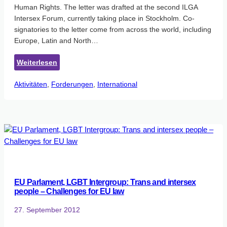
Human Rights. The letter was drafted at the second ILGA
Intersex Forum, currently taking place in Stockholm. Co-
signatories to the letter come from across the world, including
Europe, Latin and North…
:
Weiterlesen
Offener
Aktivitäten
, 
Forderungen
Brief
, 
International
zu
Intersex
an
die
Hohe
Kommissarin
der
Vereinten
EU Parlament, LGBT Intergroup: Trans and intersex
Nationen
people – Challenges for EU law
für
Menschenrechte
27. September 2012