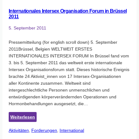
LGBTI
Internationales Intersex Organisation Forum in Brüssel
PEOPLE
2011
IN
EUROPE
5. September 2011
2011
Pressemitteilung (for english scroll down) 5. September
2011Brüssel, Belgien WELTWEIT ERSTES
INTERNATIONALES INTERSEX FORUM In Brüssel fand vom
3. bis 5. September 2011 das weltweit erste internationale
Intersex Organisationsforum statt. Dieses historische Ereignis
brachte 24 Aktivist_innen von 17 Intersex-Organisationen
aller Kontinente zusammen. Weltweit sind
intergeschlechtliche Personen unmenschlichen und
entwürdigenden körperverändernden Operationen und
Hormonbehandlungen ausgesetzt, die…
:
Weiterlesen
Internationales
Aktivitäten
, 
Forderungen
Intersex
, 
International
Organisation