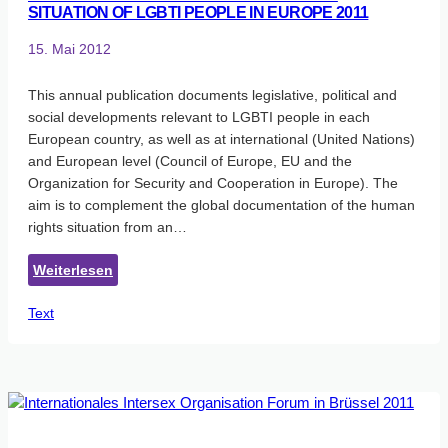
SITUATION OF LGBTI PEOPLE IN EUROPE 2011
intersex
people
15. Mai 2012
on
the
This annual publication documents legislative, political and
grounds
social developments relevant to LGBTI people in each
of
European country, as well as at international (United Nations)
sex,
and European level (Council of Europe, EU and the
gender
Organization for Security and Cooperation in Europe). The
identity
aim is to complement the global documentation of the human
and
rights situation from an…
gender
expression
:
Weiterlesen
ANNUAL
Text
REVIEW
OF
THE
HUMAN
RIGHTS
SITUATION
OF