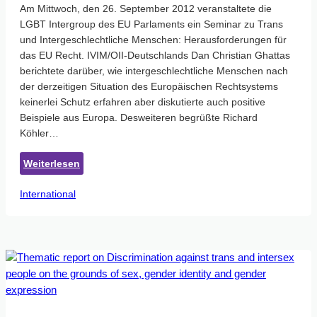
Am Mittwoch, den 26. September 2012 veranstaltete die
LGBT Intergroup des EU Parlaments ein Seminar zu Trans
und Intergeschlechtliche Menschen: Herausforderungen für
das EU Recht. IVIM/OII-Deutschlands Dan Christian Ghattas
berichtete darüber, wie intergeschlechtliche Menschen nach
der derzeitigen Situation des Europäischen Rechtsystems
keinerlei Schutz erfahren aber diskutierte auch positive
Beispiele aus Europa. Desweiteren begrüßte Richard
Köhler…
:
Weiterlesen
EU
International
Parlament,
LGBT
Intergroup:
Trans
and
intersex
people
–