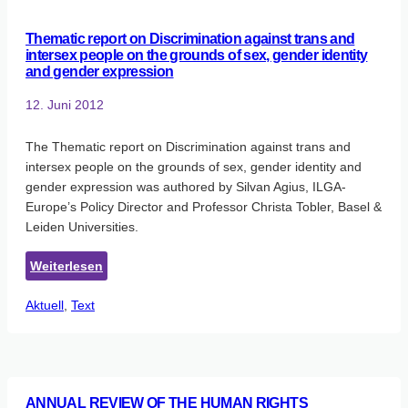
Challenges
for
Thematic report on Discrimination against trans and
EU
intersex people on the grounds of sex, gender identity
law
and gender expression
12. Juni 2012
The Thematic report on Discrimination against trans and
intersex people on the grounds of sex, gender identity and
gender expression was authored by Silvan Agius, ILGA-
Europe’s Policy Director and Professor Christa Tobler, Basel &
Leiden Universities.
:
Weiterlesen
Thematic
Aktuell
, 
Text
report
on
Discrimination
against
trans
ANNUAL REVIEW OF THE HUMAN RIGHTS
and