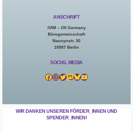
ANSCHRIFT
IVIM – OII Germany
Bürogemeinschaft
Naunynstr. 30
10997 Berlin
SOCIAL MEDIA
Facebook
Instagram
Twitter
Mastodon
Bluesky
YouTube
WIR DANKEN UNSEREN FÖRDER_INNEN UND
SPENDER_INNEN!