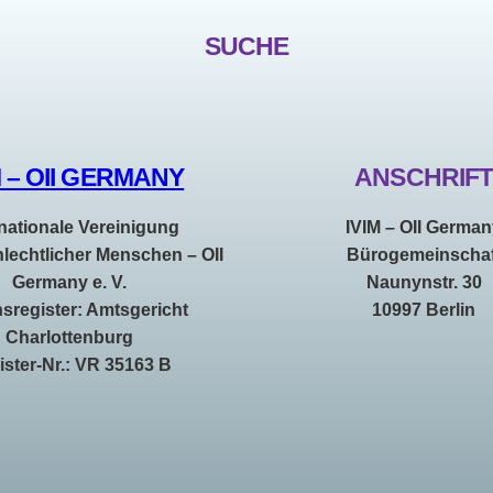
SUCHE
M – OII GERMANY
ANSCHRIF
rnationale Vereinigung
IVIM – OII Germa
hlechtlicher Menschen – OII
Bürogemeinschaf
Germany e. V.
Naunynstr. 30
nsregister: Amtsgericht
10997 Berlin
Charlottenburg
ister-Nr.: VR 35163 B