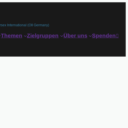
rsex International (OII Germany)
Themen
Zielgruppen
Über uns
Spenden