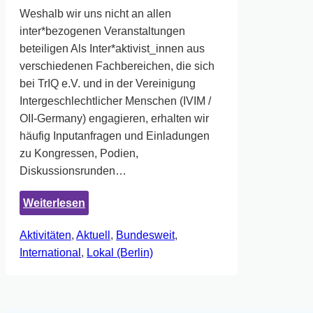
Weshalb wir uns nicht an allen
inter*bezogenen Veranstaltungen
beteiligen Als Inter*aktivist_innen aus
verschiedenen Fachbereichen, die sich
bei TrIQ e.V. und in der Vereinigung
Intergeschlechtlicher Menschen (IVIM /
OII-Germany) engagieren, erhalten wir
häufig Inputanfragen und Einladungen
zu Kongressen, Podien,
Diskussionsrunden…
:
Weiterlesen
Expert_innentum
Aktivitäten
, 
Aktuell
, 
Bundesweit
, 
und
International
, 
Lokal (Berlin)
Hierarchien