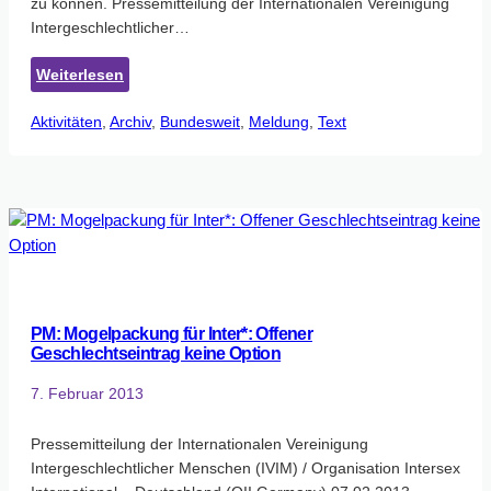
zu können. Pressemitteilung der Internationalen Vereinigung
Intergeschlechtlicher…
:
Weiterlesen
Aus
Aktivitäten
, 
Archiv
aktuellem
, 
Bundesweit
, 
Meldung
, 
Text
Anlass:
Verpflichtende
Offenlassung
der
Geschlechtszugehörigkeit
tritt
am
1.11.2013
PM: Mogelpackung für Inter*: Offener
in
Geschlechtseintrag keine Option
Kraft
7. Februar 2013
Pressemitteilung der Internationalen Vereinigung
Intergeschlechtlicher Menschen (IVIM) / Organisation Intersex