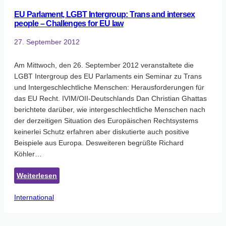
Vereinten
EU Parlament, LGBT Intergroup: Trans and intersex
Nationen
people – Challenges for EU law
für
Menschenrechte
27. September 2012
Am Mittwoch, den 26. September 2012 veranstaltete die
LGBT Intergroup des EU Parlaments ein Seminar zu Trans
und Intergeschlechtliche Menschen: Herausforderungen für
das EU Recht. IVIM/OII-Deutschlands Dan Christian Ghattas
berichtete darüber, wie intergeschlechtliche Menschen nach
der derzeitigen Situation des Europäischen Rechtsystems
keinerlei Schutz erfahren aber diskutierte auch positive
Beispiele aus Europa. Desweiteren begrüßte Richard
Köhler…
:
Weiterlesen
EU
International
Parlament,
LGBT
Intergroup: