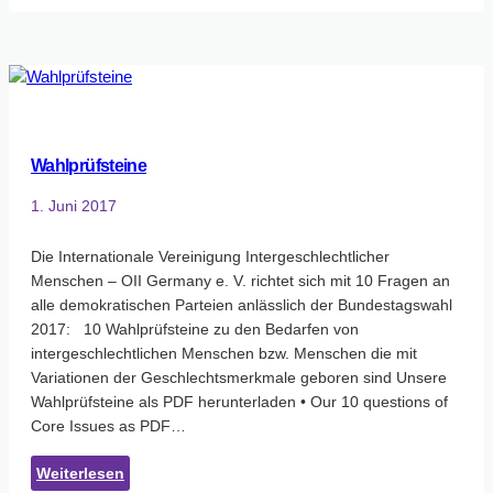
Germany
zum
Eckpunktepapier
für
ein
Selbstbestimmungsgesetz
Wahlprüfsteine
1. Juni 2017
Die Internationale Vereinigung Intergeschlechtlicher
Menschen – OII Germany e. V. richtet sich mit 10 Fragen an
alle demokratischen Parteien anlässlich der Bundestagswahl
2017: 10 Wahlprüfsteine zu den Bedarfen von
intergeschlechtlichen Menschen bzw. Menschen die mit
Variationen der Geschlechtsmerkmale geboren sind Unsere
Wahlprüfsteine als PDF herunterladen • Our 10 questions of
Core Issues as PDF…
:
Weiterlesen