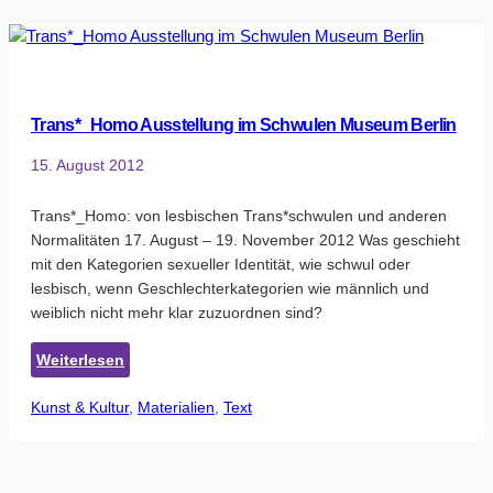
Trans
and
intersex
people
–
Trans*_Homo Ausstellung im Schwulen Museum Berlin
Challenges
for
15. August 2012
EU
law
Trans*_Homo: von lesbischen Trans*schwulen und anderen
Normalitäten 17. August – 19. November 2012 Was geschieht
mit den Kategorien sexueller Identität, wie schwul oder
lesbisch, wenn Geschlechterkategorien wie männlich und
weiblich nicht mehr klar zuzuordnen sind?
:
Weiterlesen
Trans*_Homo
Kunst & Kultur
Ausstellung
, 
Materialien
, 
Text
im
Schwulen
Museum