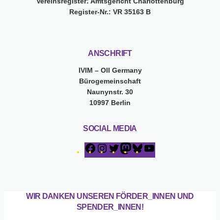
Vereinsregister: Amtsgericht Charlottenburg
Register-Nr.: VR 35163 B
ANSCHRIFT
IVIM – OII Germany
Bürogemeinschaft
Naunynstr. 30
10997 Berlin
SOCIAL MEDIA
F
I
T
M
B
Y
a
n
w
a
l
o
c
s
i
s
u
u
e
t
t
t
e
T
b
a
t
o
s
u
WIR DANKEN UNSEREN FÖRDER_INNEN UND
o
g
e
d
k
b
SPENDER_INNEN!
o
r
r
o
y
e