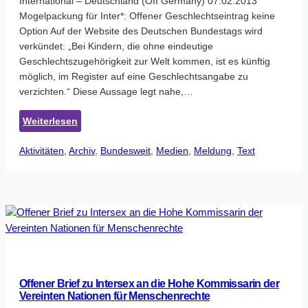
International – Deutschland (OII Germany) 07.02.2013
Mogelpackung für Inter*: Offener Geschlechtseintrag keine
Option Auf der Website des Deutschen Bundestags wird
verkündet: „Bei Kindern, die ohne eindeutige
Geschlechtszugehörigkeit zur Welt kommen, ist es künftig
möglich, im Register auf eine Geschlechtsangabe zu
verzichten.“ Diese Aussage legt nahe,…
:
Weiterlesen
PM:
Aktivitäten
, 
Archiv
Mogelpackung
, 
Bundesweit
, 
Medien
, 
Meldung
, 
Text
für
Inter*:
Offener
Geschlechtseintrag
keine
Option
Offener Brief zu Intersex an die Hohe Kommissarin der
Vereinten Nationen für Menschenrechte