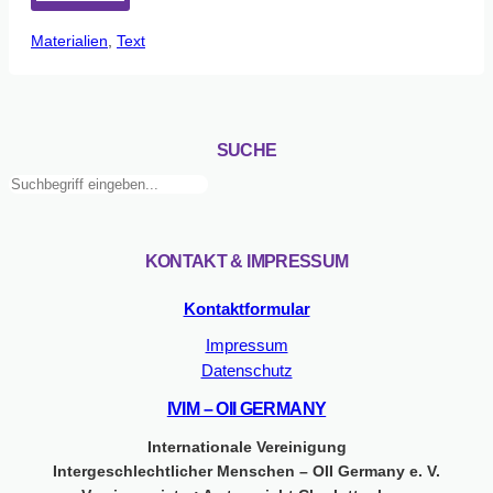
GID
Materialien
, 
Text
Spezial:
IVIM
SUCHE
Suchen
KONTAKT & IMPRESSUM
Kontaktformular
Impressum
Datenschutz
IVIM – OII GERMANY
Internationale Vereinigung
Intergeschlechtlicher Menschen – OII Germany e. V.