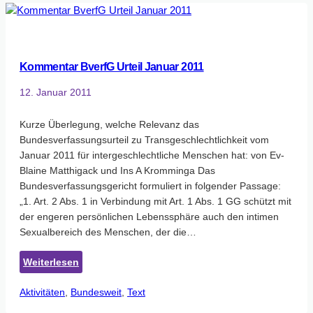
Kommentar BverfG Urteil Januar 2011
12. Januar 2011
Kurze Überlegung, welche Relevanz das
Bundesverfassungsurteil zu Transgeschlechtlichkeit vom
Januar 2011 für intergeschlechtliche Menschen hat: von Ev-
Blaine Matthigack und Ins A Kromminga Das
Bundesverfassungsgericht formuliert in folgender Passage:
„1. Art. 2 Abs. 1 in Verbindung mit Art. 1 Abs. 1 GG schützt mit
der engeren persönlichen Lebenssphäre auch den intimen
Sexualbereich des Menschen, der die…
:
Weiterlesen
Kommentar
Aktivitäten
, 
Bundesweit
BverfG
, 
Text
Urteil