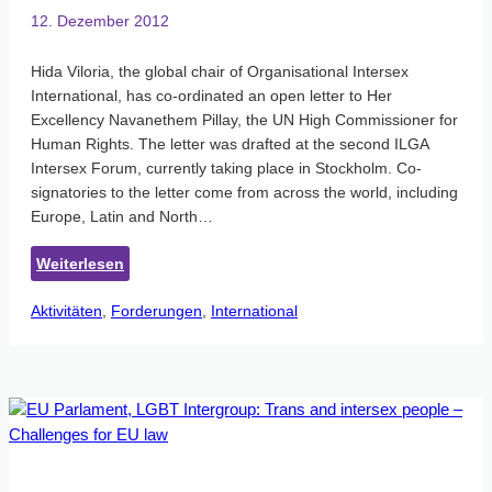
12. Dezember 2012
Hida Viloria, the global chair of Organisational Intersex
International, has co-ordinated an open letter to Her
Excellency Navanethem Pillay, the UN High Commissioner for
Human Rights. The letter was drafted at the second ILGA
Intersex Forum, currently taking place in Stockholm. Co-
signatories to the letter come from across the world, including
Europe, Latin and North…
:
Weiterlesen
Offener
Aktivitäten
, 
Forderungen
Brief
, 
International
zu
Intersex
an
die
Hohe
Kommissarin
der