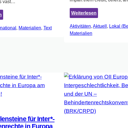
’s vast…
:
Weiterlesen
:
n
Janik
Toolkit:
Aktivitäten
, 
Aktuell
, 
Lokal (Be
Bastien
rnational
, 
Materialien
, 
Text
Standing
Materialien
Charlebois
up
–
for
Finding
the
Intersex
human
Voices
rights
of
intersex
people
–
how
can
you
ensteine für Inter*-
help?
nrechte in Europa