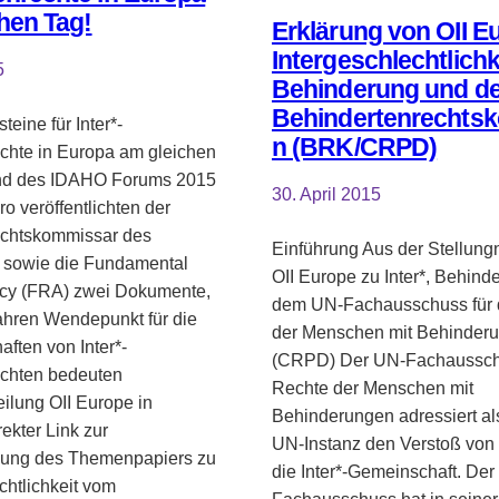
hen Tag!
Erklärung von OII E
Intergeschlechtlichk
5
Behinderung und de
Behindertenrechtsk
teine für Inter*-
n (BRK/CRPD)
hte in Europa am gleichen
nd des IDAHO Forums 2015
30. April 2015
o veröffentlichten der
chtskommissar des
Einführung Aus der Stellun
 sowie die Fundamental
OII Europe zu Inter*, Behind
cy (FRA) zwei Dokumente,
dem UN-Fachausschuss für 
ahren Wendepunkt für die
der Menschen mit Behinder
ften von Inter*-
(CRPD) Der UN-Fachausschu
chten bedeuten
Rechte der Menschen mit
eilung OII Europe in
Behinderungen adressiert al
rekter Link zur
UN-Instanz den Verstoß von
chung des Themenpapiers zu
die Inter*-Gemeinschaft. Der
chtlichkeit vom