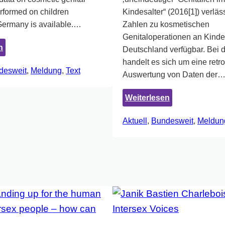
rformed on children
Kindesalter“ (2016[1]) verläs
Germany is available.…
Zahlen zu kosmetischen
Genitaloperationen an Kinde
:
n
Deutschland verfügbar. Bei d
Recent
handelt es sich um eine retr
desweit
, 
Meldung
, 
Text
Study
Auswertung von Daten der
on
the
:
Weiterlesen
Frequency
Aktuelle
Aktuell
, 
Bundesweit
, 
Meldun
of
Studie
Genital
zur
Surgeries
Häufigkeit
on
kosmetischer
Children
Genitaloperat
Performed
an
in
Kindern
Germany
in
Deutschland