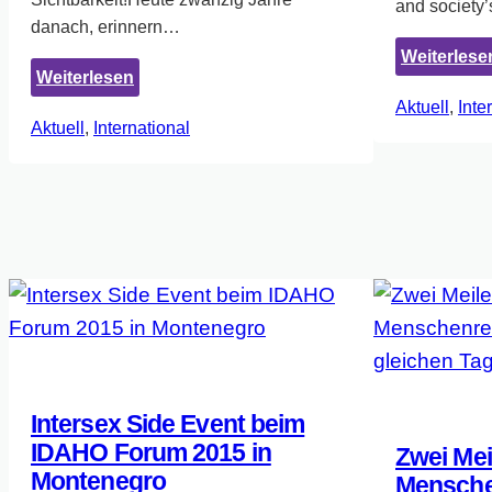
and society
danach, erinnern…
Weiterlese
:
Weiterlesen
Intersex
Aktuell
, 
Inte
Aktuell
, 
International
Awareness
Day!
26.
Oktober
2016
Intersex Side Event beim
IDAHO Forum 2015 in
Zwei Meil
Montenegro
Mensche