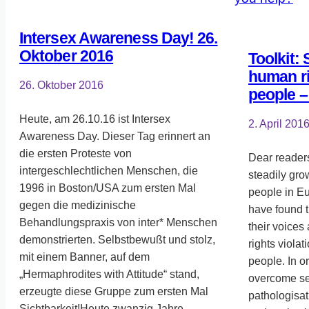
Intersex Awareness Day! 26.
Oktober 2016
Toolkit: 
human ri
26. Oktober 2016
people –
Heute, am 26.10.16 ist Intersex
2. April 201
Awareness Day. Dieser Tag erinnert an
die ersten Proteste von
Dear readers
intergeschlechtlichen Menschen, die
steadily gro
1996 in Boston/USA zum ersten Mal
people in Eu
gegen die medizinische
have found 
Behandlungspraxis von inter* Menschen
their voice
demonstrierten. Selbstbewußt und stolz,
rights violat
mit einem Banner, auf dem
people. In or
„Hermaphrodites with Attitude“ stand,
overcome se
erzeugte diese Gruppe zum ersten Mal
pathologisat
Sichtbarkeit!Heute zwanzig Jahre