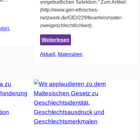
vorgeburtlichen Selektion.“ Zum Artikel:
(http://www.gen-ethisches-
netzwerk.de/GID/229/feuerlein/raster-
zweigeschlechtlichkeit)
rlin)
, 
:
Weiterlesen
Empfehlung:
Aktuell
, 
Materialien
"Im
Raster
der
Zweigeschlechtlichkeit"
–
Artikel
im
Gen-
ethischen
Netzwerk