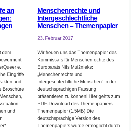
fe an
Menschenrechte und
gen:
Intergeschlechtliche
ngen
Menschen – Themenpapier
23. Februar 2017
t dem
Wir freuen uns das Themenpapier des
mpowerment
Kommissars für Menschenrechte des
terQueer e.
Europarats Nils Muižnieks:
che Eingriffe
„Menschenrechte und
 Fakten und
Intergeschlechtliche Menschen“ in der
e Broschüre
deutschsprachigen Fassung
an Menschen,
präsentieren zu können! Hier gehts zum
situation
PDF-Download des Themenpapiers
hen und
Themenpapier (1.5MB) Die
en
deutschsprachige Version des
ter*
Themenpapiers wurde ermöglicht durch