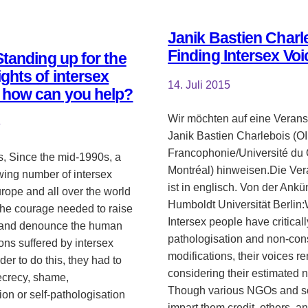
Janik Bastien Charl
Finding Intersex Voi
Standing up for the
ghts of intersex
14. Juli 2015
 how can you help?
Wir möchten auf eine Verans
6
Janik Bastien Charlebois (OI
Francophonie/Université du
, Since the mid-1990s, a
Montréal) hinweisen.Die Ver
wing number of intersex
ist in englisch. Von der Ank
rope and all over the world
Humboldt Universität Berlin:
the courage needed to raise
Intersex people have critica
s and denounce the human
pathologisation and non-con
ions suffered by intersex
modifications, their voices r
der to do this, they had to
considering their estimated 
crecy, shame,
Though various NGOs and so
ion or self-pathologisation
impart them credit, others, 