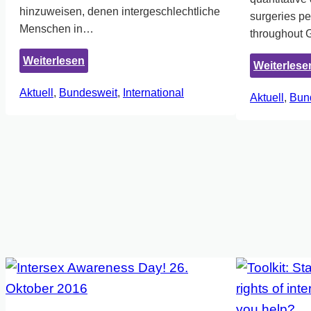
hinzuweisen, denen intergeschlechtliche
surgeries pe
Menschen in…
throughout 
:
Weiterlesen
Weiterlese
CEDAW
Aktuell
, 
Bundesweit
, 
International
NGO
Aktuell
, 
Bun
Briefing
and
Joint
Statement