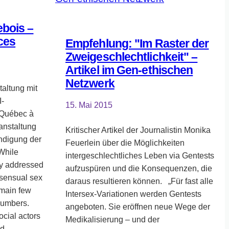
Realität
ebois –
ces
Empfehlung: "Im Raster der
Zweigeschlechtlichkeit" –
Artikel im Gen-ethischen
Netzwerk
taltung mit
I-
15. Mai 2015
 Québec à
anstaltung
Kritischer Artikel der Journalistin Monika
ündigung der
Feuerlein über die Möglichkeiten
While
intergeschlechtliches Leben via Gentests
lly addressed
aufzuspüren und die Konsequenzen, die
sensual sex
daraus resultieren können. „Für fast alle
emain few
Intersex-Variationen werden Gentests
numbers.
angeboten. Sie eröffnen neue Wege der
cial actors
Medikalisierung – und der
and…