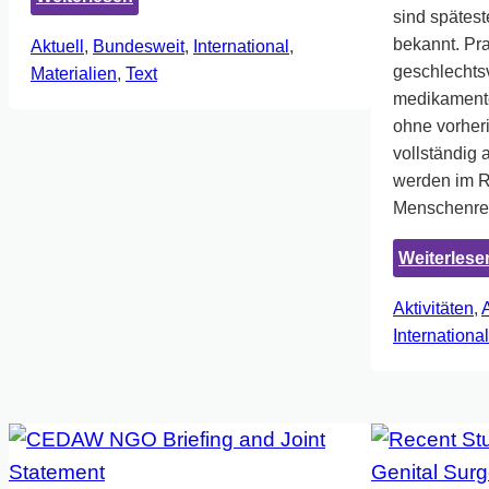
sind spätes
Amnesty
bekannt. Pra
Aktuell
, 
Bundesweit
, 
International
, 
Bericht
geschlechts
Materialien
, 
Text
„Zum
medikamentö
Wohle
ohne vorher
des
vollständig 
Kindes“
werden im 
Menschenre
Weiterlese
Aktivitäten
, 
A
International