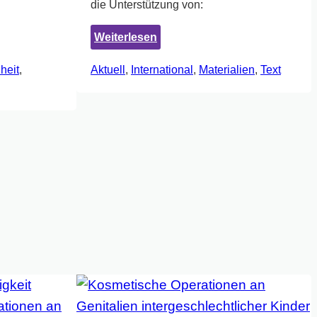
die Unterstützung von:
:
Weiterlesen
Menschenrechte
heit
, 
Aktuell
, 
International
, 
Materialien
, 
Text
und
Intergeschlechtliche
Menschen
–
Themenpapier