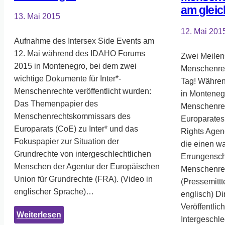
am gleic
13. Mai 2015
12. Mai 201
Aufnahme des Intersex Side Events am
12. Mai während des IDAHO Forums
Zwei Meilens
2015 in Montenegro, bei dem zwei
Menschenrec
wichtige Dokumente für Inter*-
Tag! Währe
Menschenrechte veröffentlicht wurden:
in Montenegr
Das Themenpapier des
Menschenre
Menschenrechtskommissars des
Europarates
Europarats (CoE) zu Inter* und das
Rights Agen
Fokuspapier zur Situation der
die einen w
Grundrechte von intergeschlechtlichen
Errungenscha
Menschen der Agentur der Europäischen
Menschenre
Union für Grundrechte (FRA). (Video in
(Pressemittt
englischer Sprache)…
englisch) Di
Veröffentli
:
Weiterlesen
Intergeschle