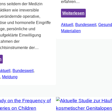
erfahren…
tens seitdem der Medizin
ktiken wie irreversible
:
Weiterlesen
verändernde operative,
Medizinische
se und hormonelle Eingriffe
Aktuell
, 
Bundesweit
, 
Gesund
Eingriffe
ige, persönliche und
Materialien
an
aufgeklärte Einwilligung
Inter*
Rahmen der
und
chtsinstrumente der…
deren
Folgen:
:
n
Fakten
Statement
und
ktuell
, 
Bundesweit
, 
zu
Erfahrungen
, 
Meldung
den
Antworten
der
Deutschen
Regierungsdelegation
auf