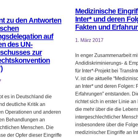
Medizinische Eingrif
Inter* und deren Fol
nt zu den Antworten
Fakten und Erfahru
tschen
gsdelegation auf
1. März 2017
en des UN-
schusses zur
In enger Zusammenarbeit mi
echtskonvention
Andidiskriminierungs- & E
)
für Inter*-Projekt bei TransIn
V. ist die aktuelle “Medizinis
7
an Inter* und deren Folgen:
Erfahrungen” entstanden. Di
bt es in Deutschland die
richtet sich in erster Linie 
nd deutliche Kritik an
die mehr über die die Lebens
hen Operationen und anderen
intergeschlechtlicher Mensc
hen Behandlungen an
insbesondere über die Folg
echtlichen Menschen. Die
medizinischer Eingriffe an In
se der Opfer dieser Eingriffe