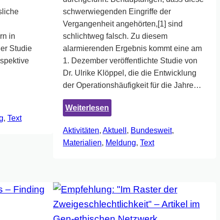
sliche
schwerwiegenden Eingriffe der
Vergangenheit angehörten,[1] sind
rn in
schlichtweg falsch. Zu diesem
er Studie
alarmierenden Ergebnis kommt eine am
ospektive
1. Dezember veröffentlichte Studie von
…
Dr. Ulrike Klöppel, die die Entwicklung
der Operationshäufigkeit für die Jahre…
:
Weiterlesen
g
, 
Text
Kosmetische
Aktivitäten
, 
Aktuell
, 
Bundesweit
, 
Operationen
Materialien
, 
Meldung
, 
Text
an
Genitalien
ionen
intergeschlechtlicher
Kinder
noch
immer
traurige