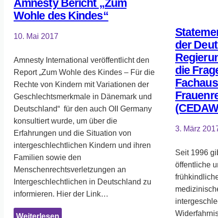
Amnesty Bericht „Zum
Wohle des Kindes“
Stateme
10. Mai 2017
der Deu
Regierun
Amnesty International veröffentlicht den
die Frag
Report „Zum Wohle des Kindes – Für die
Fachaus
Rechte von Kindern mit Variationen der
Frauenr
Geschlechtsmerkmale in Dänemark und
(CEDAW
Deutschland“ für den auch OII Germany
konsultiert wurde, um über die
3. März 201
Erfahrungen und die Situation von
intergeschlechtlichen Kindern und ihren
Seit 1996 gi
Familien sowie den
öffentliche u
Menschenrechtsverletzungen an
frühkindlic
Intergeschlechtlichen in Deutschland zu
medizinisc
informieren. Hier der Link…
intergeschl
Widerfahrnis
:
Weiterlesen