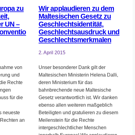
uropa zu
Wir applaudieren zu dem
eit,
Maltesischen Gesetz zu
r UN –
Geschlechtsidentität,
onventio
Geschlechtsausdruck und
Geschlechtsmerkmalen
2. April 2015
gnahme von
Unser besonderer Dank gilt der
erung und
Maltesischen Ministerin Helena Dalli,
die Rechte
deren Ministerium für das
ungen
bahnbrechende neue Maltesische
ss für die
Gesetz verantwortlich ist. Wir danken
ebenso allen weiteren maßgeblich
s neueste
Beteiligten und gratulieren zu diesem
 Rechten an
Meilenstein für die Rechte
intergeschlechtlicher Menschen